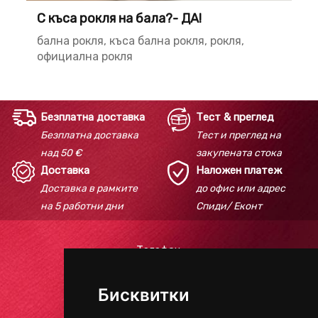
С къса рокля на бала?- ДА!
бална рокля, къса бална рокля, рокля,
официална рокля
Безплатна доставка
Тест & преглед
Безплатна доставка
Тест и преглед на
над 50 €
закупената стока
Доставка
Наложен платеж
Доставка в рамките
до офис или адрес
на 5 работни дни
Спиди/ Еконт
Телефон:
+359 895 618 184
Бисквитки
E-mail:
redcarpetbeautyhouse@gmail.com