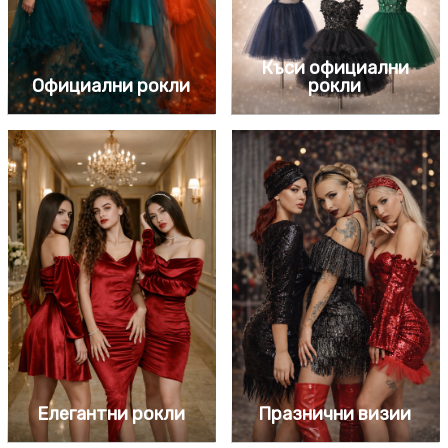
Къси официални
Официални рокли
рокли
Елегантни рокли
Празнични визии