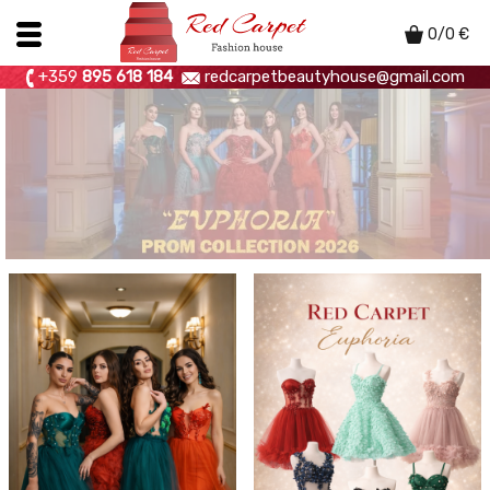
0
/
0
€
+359
895 618 184
redcarpetbeautyhouse@gmail.com