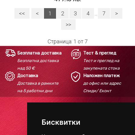
<<
<
1
2
3
4
...
7
>
>>
Страница: 1 от 7
Безплатна доставка
Тест & преглед
Безплатна доставка
Тест и преглед на
над 50 €
закупената стока
Доставка
Наложен платеж
Доставка в рамките
до офис или адрес
на 5 работни дни
Спиди/ Еконт
Телефон:
+359 895 618 184
Бисквитки
E-mail:
redcarpetbeautyhouse@gmail.com