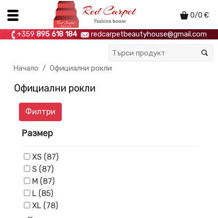
0
/
0
€
+359
895 618 184
redcarpetbeautyhouse@gmail.com
Начало
Официални рокли
Официални рокли
Филтри
Размер
XS (87)
S (87)
M (87)
L (85)
XL (78)