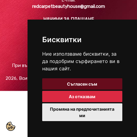
E-mail:
redcarpetbeautyhouse@gmail.com
НАЧИНИ ЗА ПЛАЩАНЕ
Бисквитки
СОЦИАЛНИ МРЕЖИ
Ние използваме бисквитки, за
да подобрим сърфирането ви в
При възникване на спор, свързан с покупка онлайн,
нашия сайт.
можете да ползвате "сайта ОРС"
2026, Всички права запазени.
Защита на личните данни
/
Съгласен съм
Условия за ползване
Аз отказвам
Промяна на предпочитанията
ми