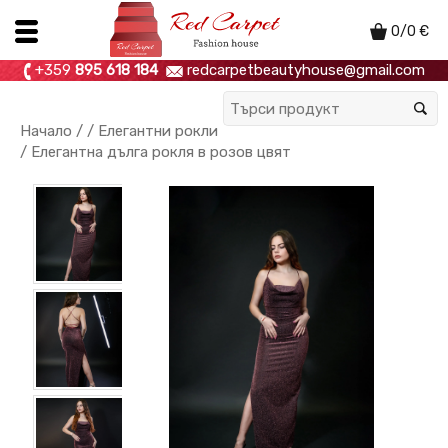
0
/
0
€
+359
895 618 184
redcarpetbeautyhouse@gmail.com
Начало
/ /
Елегантни рокли
/ Елегантна дълга рокля в розов цвят