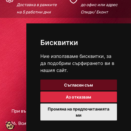
Доставка в рамките
до офис или адрес
на 5 работни дни
Спиди/ Еконт
Телефон:
+359 895 618 184
Бисквитки
E-mail:
redcarpetbeautyhouse@gmail.com
Ние използваме бисквитки, за
да подобрим сърфирането ви в
НАЧИНИ ЗА ПЛАЩАНЕ
нашия сайт.
Съгласен съм
СОЦИАЛНИ МРЕЖИ
Аз отказвам
Промяна на предпочитанията
При възникване на спор, свързан с покупка онлайн,
ми
можете да ползвате "сайта ОРС"
2026, Всички права запазени.
Защита на личните данни
/
Условия за ползване