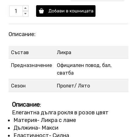
Описание:
Състав
Ликра
Предназначение
Официален повод, бал,
сватба
Сезон
Пролет/ Лято
Описание
:
Елегантна дълга рокля в розов цвят
Материя- Ликра с ламе
Дължина- Макси
Еластичност- Силна