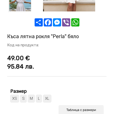
Share
Facebook
Messenger
Viber
WhatsApp
Къса лятна рокля "Perla" бяло
Код на продукта:
49.00 €
95.84
лв.
Размер
XS
S
M
L
XL