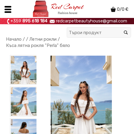
0
/
0
€
+359
895 618 184
redcarpetbeautyhouse@gmail.com
Начало
/ /
Летни рокли
/
Къса лятна рокля "Perla" бяло