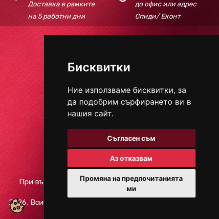
Доставка в рамките
до офис или адрес
на 5 работни дни
Спиди/ Еконт
Телефон:
+359 895 618 184
Бисквитки
E-mail:
redcarpetbeautyhouse@gmail.com
Ние използваме бисквитки, за
да подобрим сърфирането ви в
НАЧИНИ ЗА ПЛАЩАНЕ
нашия сайт.
Съгласен съм
СОЦИАЛНИ МРЕЖИ
Аз отказвам
Промяна на предпочитанията
При възникване на спор, свързан с покупка онлайн,
ми
можете да ползвате "сайта ОРС"
2026, Всички права запазени.
Защита на личните данни
/
Условия за ползване