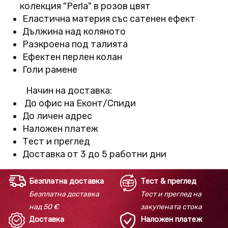
колекция "Perla" в розов цвят​​​​​
Еластична материя със сатенен ефект
Дължина над коляното
Разкроена под талията
Ефектен перлен колан
Голи рамене
Начин на доставка:
До офис на Еконт/Спиди
До личен адрес
Наложен платеж
Тест и преглед
Доставка от 3 до 5 работни дни
Безплатна доставка
Тест & преглед
Безплатна доставка
Тест и преглед на
над 50 €
закупената стока
Доставка
Наложен платеж