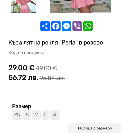
Share
Facebook
Messenger
Viber
WhatsApp
Къса лятна рокля "Perla" в розово
Код на продукта:
29.00 €
49.00 €
56.72
лв.
95.84
лв.
Размер
XS
S
M
L
XL