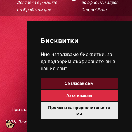
Доставка в рамките
до офис или адрес
на 5 работни дни
Спиди/ Еконт
Телефон:
+359 895 618 184
Бисквитки
E-mail:
redcarpetbeautyhouse@gmail.com
Ние използваме бисквитки, за
да подобрим сърфирането ви в
НАЧИНИ ЗА ПЛАЩАНЕ
нашия сайт.
Съгласен съм
СОЦИАЛНИ МРЕЖИ
Аз отказвам
Промяна на предпочитанията
При възникване на спор, свързан с покупка онлайн,
ми
можете да ползвате "сайта ОРС"
2026, Всички права запазени.
Защита на личните данни
/
Условия за ползване