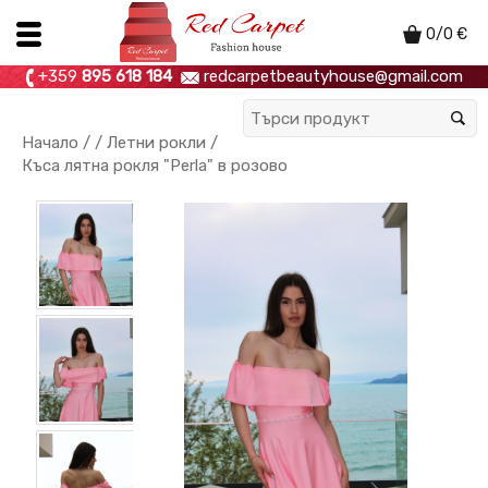
0
/
0
€
+359
895 618 184
redcarpetbeautyhouse@gmail.com
Начало
/ /
Летни рокли
/
Къса лятна рокля "Perla" в розово