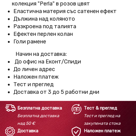
колекция "Perla" в розов цвят​​​​​
Еластична материя със сатенен ефект
Дължина над коляното
Разкроена под талията
Ефектен перлен колан
Голи рамене
Начин на доставка:
До офис на Еконт/Спиди
До личен адрес
Наложен платеж
Тест и преглед
Доставка от 3 до 5 работни дни
Безплатна доставка
Тест & преглед
Безплатна доставка
Тест и преглед на
над 50 €
закупената стока
Доставка
Наложен платеж