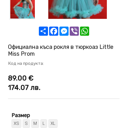
Share
Facebook
Messenger
Viber
WhatsApp
Официална къса рокля в тюркоаз Little
Miss Prom
Код на продукта:
89.00 €
174.07
лв.
Размер
XS
S
M
L
XL