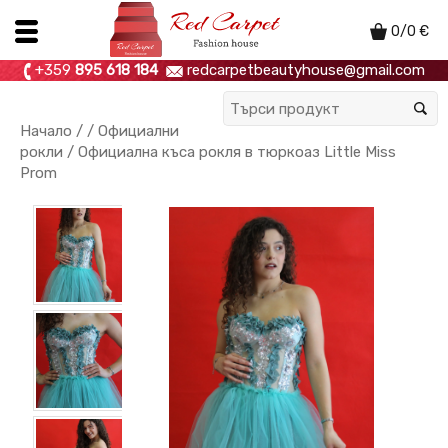
0
/
0
€
+359
895 618 184
redcarpetbeautyhouse@gmail.com
Начало
/ /
Официални
рокли
/ Официална къса рокля в тюркоаз Little Miss
Prom