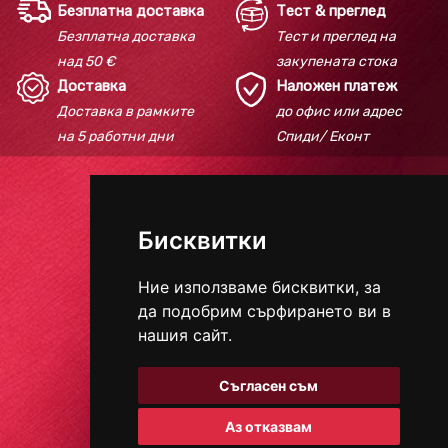
Безплатна доставка
Тест & преглед
Безплатна доставка
Тест и преглед на
над 50 €
закупената стока
Доставка
Наложен платеж
Доставка в рамките
до офис или адрес
на 5 работни дни
Спиди/ Еконт
Телефон:
+359 895 618 184
Бисквитки
E-mail:
redcarpetbeautyhouse@gmail.com
Ние използваме бисквитки, за
да подобрим сърфирането ви в
НАЧИНИ ЗА ПЛАЩАНЕ
нашия сайт.
Съгласен съм
СОЦИАЛНИ МРЕЖИ
Аз отказвам