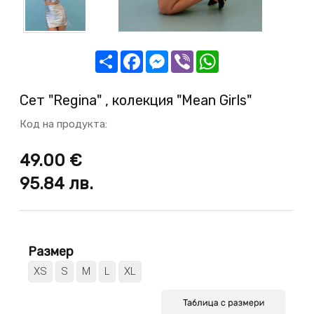
Share
Facebook
Messenger
Viber
WhatsApp
Сет "Regina" , колекция "Mean Girls"
Код на продукта:
49.00 €
95.84
лв.
Размер
XS
S
M
L
XL