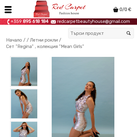
0
/
0
€
+359
895 618 184
redcarpetbeautyhouse@gmail.com
Начало
/ /
Летни рокли
/
Сет "Regina" , колекция "Mean Girls"