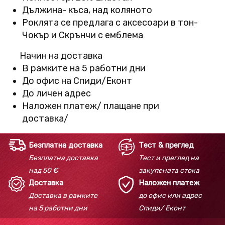
Дължина- къса, над коляното
Роклята се предлага с аксесоари в тон-
Чокър и Скрънчи с емблема
Начин на доставка
В рамките на 5 работни дни
До офис на Спиди/Еконт
До личен адрес
Наложен платеж/ плащане при
доставка/
Безплатна доставка
Тест & преглед
Безплатна доставка
Тест и преглед на
над 50 €
закупената стока
Доставка
Наложен платеж
Доставка в рамките
до офис или адрес
на 5 работни дни
Спиди/ Еконт