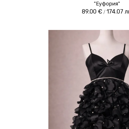
"Еуфория"
89.00 €
174.07 л
/