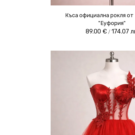
Къса официална рокля от
"Еуфория"
89.00 €
174.07 л
/