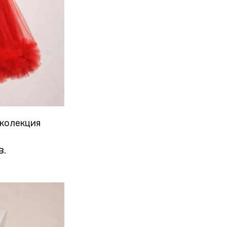
 колекция
в.