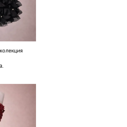
 колекция
в.