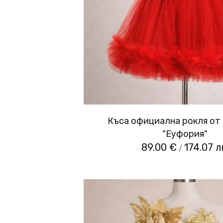
Къса официална рокля от
"Еуфория"
89.00 €
174.07 л
/