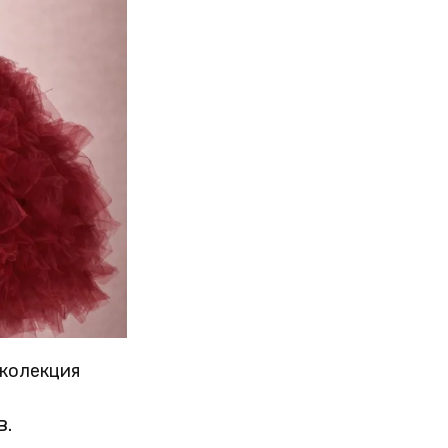
 колекция
в.