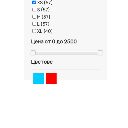
XS (57)
S (57)
M (57)
L (57)
XL (40)
Цена от
0
до
2500
Цветове