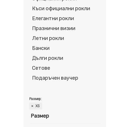
Къси официални рокли
Елегантни рокли
Празнични визии
Летни рокли
Бански
Дълги рокли
Сетове
Подаръчен ваучер
Размер:
XS
Размер