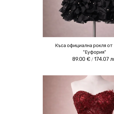
Къса официална рокля от
"Еуфория"
89.00 €
174.07 л
/