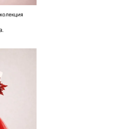
 колекция
в.