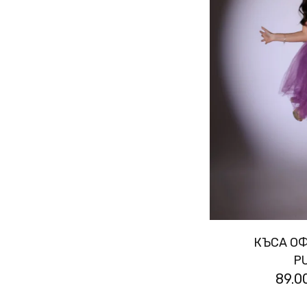
КЪСА О
P
89.0